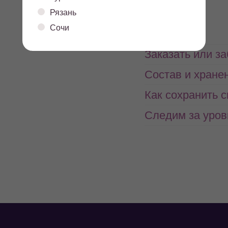
белки
жиры
Рязань
Сочи
Заказать или з
Состав и хране
Как сохранить 
Следим за уров