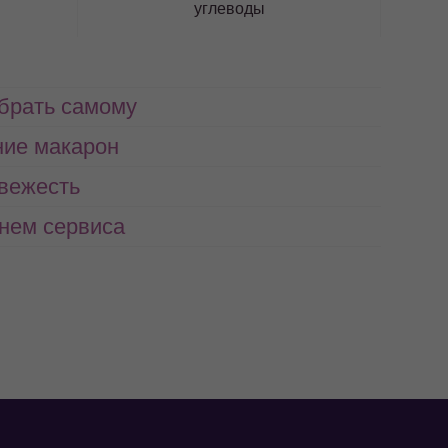
углеводы
абрать самому
ние макарон
свежесть
нем сервиса