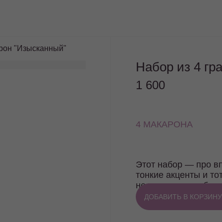
арон "Изысканный"
Набор из 4 гр
1 600
4 МАКАРОНА
Этот набор — про в
тонкие акценты и то
не только попробова
подарка или особенн