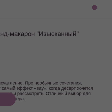
анд-макарон "Изысканный"
печатление. Про необычные сочетания,
т самый эффект «вау», когда десерт хочется
ть, но и рассмотреть. Отличный выбор для
ого вечера.