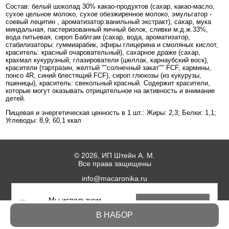
Состав: белый шоколад 30% какао-продуктов (сахар, какао-масло,
сухое цельное молоко, сухое обезжиренное молоко, эмульгатор -
соевый лецитин , ароматизатор:ванильный экстракт), сахар, мука
миндальная, пастеризованный яичный белок, сливки м.д.ж.33%,
вода питьевая, сироп Баблгам (сахар, вода, ароматизатор,
стабилизаторы: гуммиарабик, эфиры глицерина и смоляных кислот,
краситель: красный очаровательный), сахарное драже (сахар,
крахмал кукурузный, глазирователи (шеллак, карнаубский воск),
красители (тартразин, желтый ""солнечный закат"" FCF, кармины,
понсо 4R, синий блестящий FCF), сироп глюкозы (из кукурузы,
пшеницы), краситель: свекольный красный. Содержит красители,
которые могут оказывать отрицательное на активность и внимание
детей.
Пищевая и энергетическая ценность в 1 шт.: Жиры: 2,3; Белки: 1,1;
Углеводы: 8,9; 60,1 ккал
© 2026, ИП Штейн А. М.
Все права защищены
info@macaronika.ru
Мы используем
Пользовательское соглашение
Понятно
файлы cookies
Политика пищевой безопасности
В НАБОР