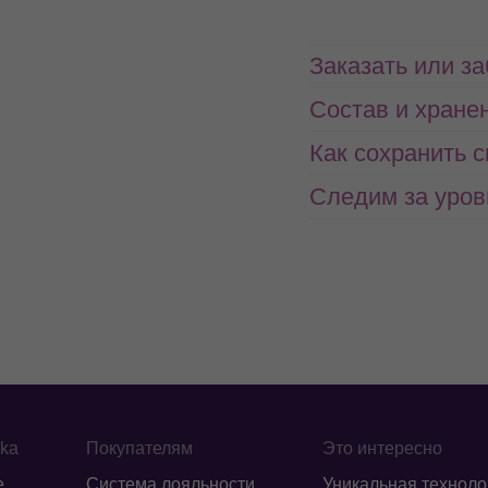
Заказать или з
Состав и хране
Как сохранить 
Следим за уров
ika
Покупателям
Это интересно
е
Система лояльности
Уникальная техноло