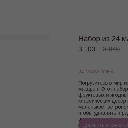
Набор из 24 м
3 100
3 840
24 МАКАРОНА
Погрузитесь в мир и
макарон. Этот набор
фруктовых и ягодны
классических десер
маленькое гастроно
чтобы удивлять и ра
ценит разнообразие 
себе или близким эт