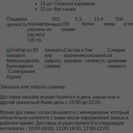
15 шт Соленая карамель
15 шт Фисташка
Пищевая
302
5.3
13,4
500
параметры
100
белки
жиры
угл
ценность
ккал
указаны из
грамм
расчета
100 гр.
Заказать
Состав и
Как
Следим
или
хранение
сохранить
за
забрать
макарон
свежесть
уровнем
самому
сервиса
Заказать или забрать самому
Доставка заказов осуществляется в день заказа или в
другой указанный Вами день с 10:00 до 22:00.
Время доставки согласовывается с менеджером, который
обязательно свяжется с вами после оформления заказа в
рабочее время. Доставка осуществляется в следующие
интервалы - 10:00-16:00, 13:00-19:00, 17:00-22:00.