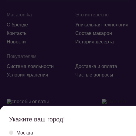
Macaronika
Это интересно
О бренде
Уникальная технология
Контакты
Состав макарон
Новости
История десерта
Покупателям
Система лояльности
Доставка и оплата
Условия хранения
Частые вопросы
Укажите ваш город!
Обработка
Политика
Москва