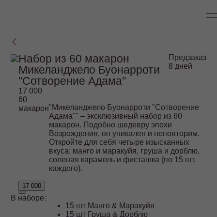
Набор из 60 макарон
Предзаказ
8 дней
Микеланджело Буонарроти
"Сотворение Адама"
17 000
60
"Микеланджело Буонарроти "Сотворение
макарон
Адама"" – эксклюзивный набор из 60
макарон. Подобно шедевру эпохи
Возрождения, он уникален и неповторим.
Откройте для себя четыре изысканных
вкуса: манго и маракуйя, груша и дорблю,
соленая карамель и фисташка (по 15 шт.
каждого).
17 000
В наборе:
15 шт Манго & Маракуйя
15 шт Груша & Дорблю