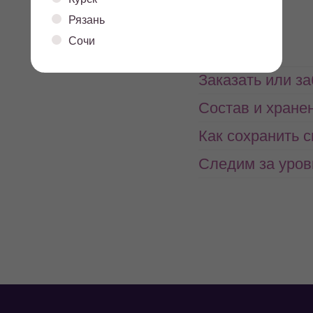
белки
жиры
Рязань
Сочи
Заказать или з
Состав и хране
Как сохранить 
Следим за уров