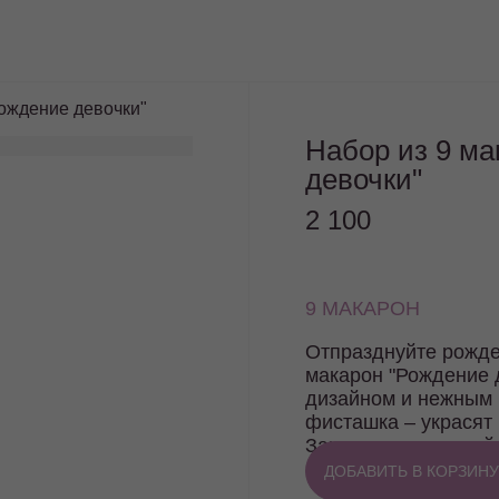
Рождение девочки"
Набор из 9 ма
девочки"
2 100
9 МАКАРОН
Отпразднуйте рожд
макарон "Рождение 
дизайном и нежным 
фисташка – украсят
Закажите прямо сейч
близкими.