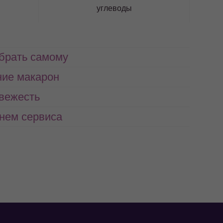
углеводы
абрать самому
ние макарон
свежесть
нем сервиса