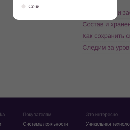
Сочи
Заказать или з
Состав и хране
Как сохранить 
Следим за уров
ika
Покупателям
Это интересно
е
Система лояльности
Уникальная техноло