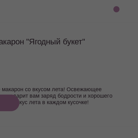
акарон "Ягодный букет"
40 макарон со вкусом лета! Освежающее
ты подарит вам заряд бодрости и хорошего
вуйте вкус лета в каждом кусочке!