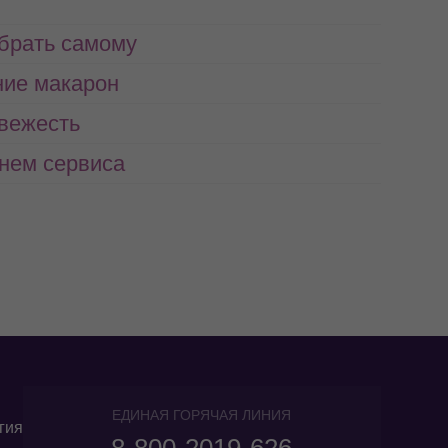
абрать самому
ние макарон
свежесть
нем сервиса
ЕДИНАЯ ГОРЯЧАЯ ЛИНИЯ
гия