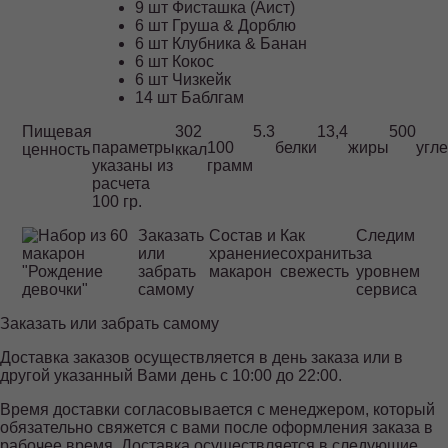
9 шт Фисташка (Аист)
6 шт Груша & Дорблю
6 шт Клубника & Банан
6 шт Кокос
6 шт Чизкейк
14 шт Баблгам
Пищевая
302
5.3
13,4
500
параметры
100
белки
жиры
угл
ценность
ккал
указаны из
грамм
расчета
100 гр.
Заказать
Состав и
Как
Следим
или
хранение
сохранить
за
забрать
макарон
свежесть
уровнем
самому
сервиса
Заказать или забрать самому
Доставка заказов осуществляется в день заказа или в
другой указанный Вами день с 10:00 до 22:00.
Время доставки согласовывается с менеджером, который
обязательно свяжется с вами после оформления заказа в
рабочее время. Доставка осуществляется в следующие