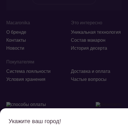
Macaronika
Это интересно
О бренде
Уникальная технология
Контакты
Состав макарон
Новости
История десерта
Покупателям
Система лояльности
Доставка и оплата
Условия хранения
Частые вопросы
Укажите ваш город!