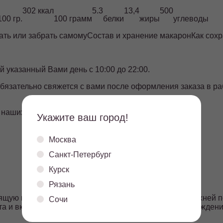
302 ккал
5.3
13,4
500
00 гр.
100 грамм
белки
жиры
углеводы
ать или забрать самому
Состав и хранение макарон
Как сох
й указанный Вами день с 10:00 до 22:00.
бязательно свяжется с вами после оформления заказа в р
 наших точек продаж.
Укажите ваш город!
Москва
Санкт-Петербург
Курск
Рязань
ящую корочку снаружи при температуре 4±2°С на верхней п
Сочи
та и вкуса в первые 72 часа для максимального наслаждени