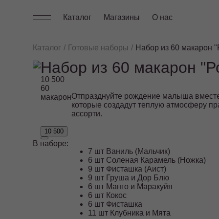
Каталог
Магазины
О нас
Каталог
Готовые наборы
Набор из 60 макарон 
Набор из 60 макарон "
10 500
60
Отпразднуйте рождение малыша вместе 
макарон
которые создадут теплую атмосферу пр
ассорти.
10 500
В наборе:
7 шт Ваниль (Мальчик)
6 шт Соленая Карамель (Ножка)
9 шт Фисташка (Аист)
9 шт Груша и Дор Блю
6 шт Манго и Маракуйя
6 шт Кокос
6 шт Фисташка
11 шт Клубника и Мята